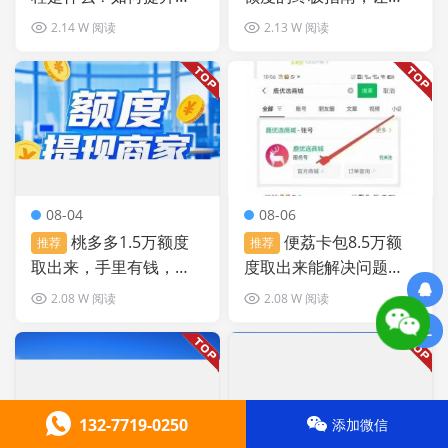
付的额度？
的生活尽享便利！
2.14 W 阅读
2.13 W 阅读
08-04
08-06
桃多多1.5万额度
便荔卡包8.5万额
推荐
推荐
取出来，手里有钱，未
度取出来能解决问题：
来五年才能翻身？
修心、静心、养心，才
2.08 W 阅读
2.08 W 阅读
能悦人悦己
132-7719-0250
添加微信