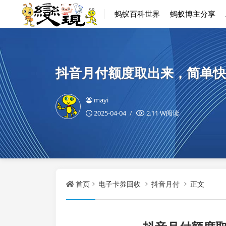
蚂蚁百科世界
蚂蚁博主分享
抖音月付额度取出来，简单快
mayi
2025-04-04
2.11 W阅读
首页
电子卡券回收
抖音月付
正文